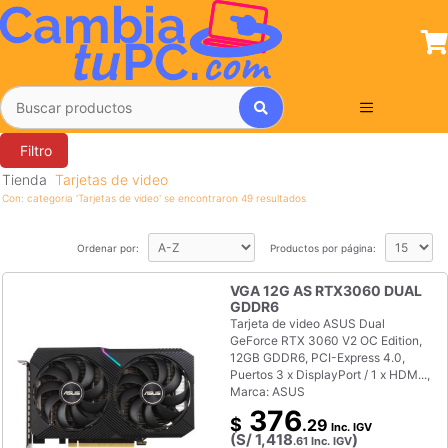
Saltar
al
contenido
Menú
Filtro
Tienda
Tarjetas de video
Con: categoria 'Tarjetas de video' se encontraron 49 resultados
Ordenar por:
Productos por página:
VGA 12G AS RTX3060 DUAL
GDDR6
Tarjeta de video ASUS Dual
GeForce RTX 3060 V2 OC Edition,
12GB GDDR6, PCI-Express 4.0,
Puertos 3 x DisplayPort / 1 x HDM...,
Marca: ASUS
376
$
.29
Inc. IGV
(S/
1,418
)
.61
Inc. IGV