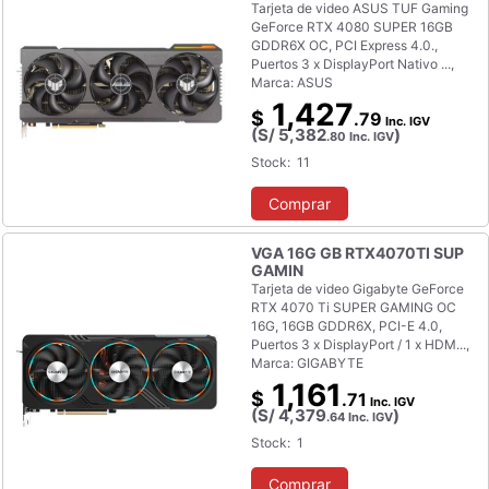
Tarjeta de video ASUS TUF Gaming
GeForce RTX 4080 SUPER 16GB
GDDR6X OC, PCI Express 4.0.,
Puertos 3 x DisplayPort Nativo ...,
Marca: ASUS
1,427
$
.79
Inc. IGV
(S/
5,382
)
.80
Inc. IGV
Stock: 11
Comprar
VGA 16G GB RTX4070TI SUP
GAMIN
Tarjeta de video Gigabyte GeForce
RTX 4070 Ti SUPER GAMING OC
16G, 16GB GDDR6X, PCI-E 4.0,
Puertos 3 x DisplayPort / 1 x HDM...,
Marca: GIGABYTE
1,161
$
.71
Inc. IGV
(S/
4,379
)
.64
Inc. IGV
Stock: 1
Comprar