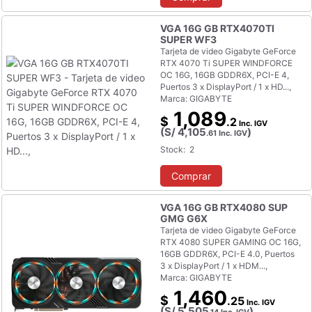
VGA 16G GB RTX4070TI
SUPER WF3
Tarjeta de video Gigabyte GeForce
RTX 4070 Ti SUPER WINDFORCE
OC 16G, 16GB GDDR6X, PCI-E 4,
Puertos 3 x DisplayPort / 1 x HD...,
Marca: GIGABYTE
1,089
$
.2
Inc. IGV
(S/
4,105
)
.61
Inc. IGV
Stock: 2
Comprar
VGA 16G GB RTX4080 SUP
GMG G6X
Tarjeta de video Gigabyte GeForce
RTX 4080 SUPER GAMING OC 16G,
16GB GDDR6X, PCI-E 4.0, Puertos
3 x DisplayPort / 1 x HDM...,
Marca: GIGABYTE
1,460
$
.25
Inc. IGV
(S/
5,505
)